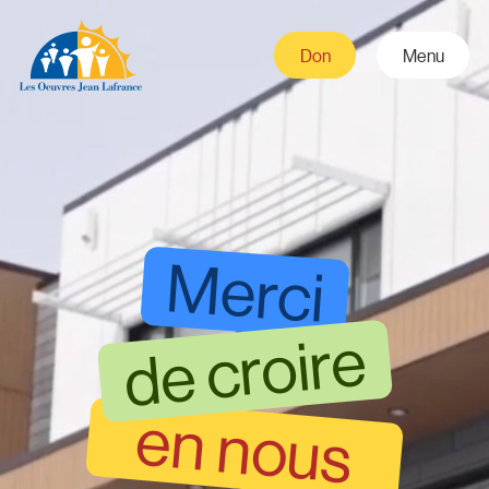
Les Oeuvres
Don
Menu
Jean Lafrance
Merci
de croire
en nous