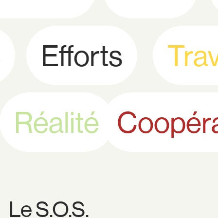
Efforts
Travai
Réalité
Coopé
Le S.O.S.